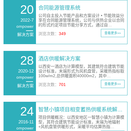
20
合同能源管理系统
公司自主投入节能产品和方案设计 • 节能效益分
2022-7
享在合同能源管理系统，公司与供热企业以合同
的形式约定项目节能分享方式，通过自…
ompower
浏览次数：
349
查看更多>>
解决方案
28
酒店供暖解决方案
以西安一酒店为计算模型，其建筑符合建筑节能
2020-12
设计标准，末端形式为风机盘管，采暖热指标取
100w/m2,总供暖面积40000m2，其中…
ompower
浏览次数：
701
查看更多>>
解决方案
24
智慧小镇项目相变蓄热供暖系统解…
项目供暖概况：以西安地区一智慧小镇为计算模
2016-11
型，其符合建筑节能设计标准，末端为地辐射
+风机盘管供暖形式，采暖平均估算热指…
ompower