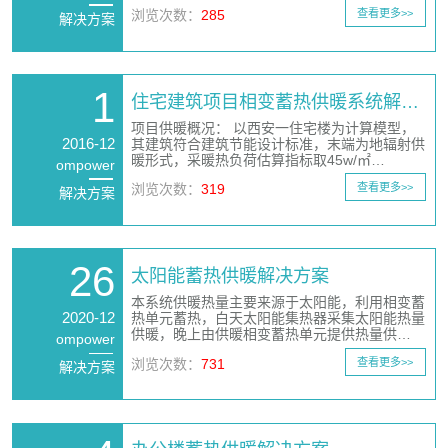
浏览次数：
285
查看更多>>
解决方案
1
住宅建筑项目相变蓄热供暖系统解…
项目供暖概况： 以西安一住宅楼为计算模型，
2016-12
其建筑符合建筑节能设计标准，末端为地辐射供
暖形式，采暖热负荷估算指标取45w/㎡…
ompower
浏览次数：
319
查看更多>>
解决方案
26
太阳能蓄热供暖解决方案
本系统供暖热量主要来源于太阳能，利用相变蓄
2020-12
热单元蓄热，白天太阳能集热器采集太阳能热量
供暖，晚上由供暖相变蓄热单元提供热量供…
ompower
浏览次数：
731
查看更多>>
解决方案